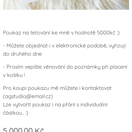
Poukaz na tetování ke mně v hodnotě 5000kč :)
- Můžete objednat i v elektronické podobě, vyřizuji
do druhého dne✨️
- Prosím vepište věnování do poznámky při placení
v košíku !
Pro koupi poukazu mě můžete i kontaktovat
(agstudio@email.cz)
Lze vytvořit poukaz i na přání s individuální
částkou.. :)
5 000,00
Kč