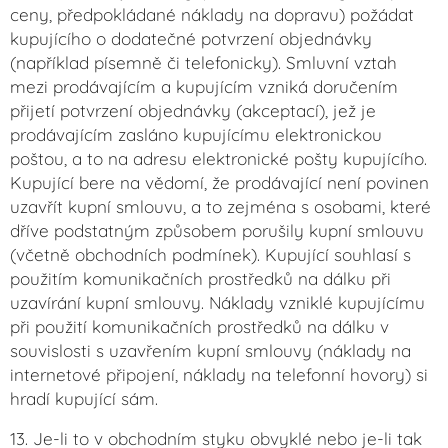
ceny, předpokládané náklady na dopravu) požádat
kupujícího o dodatečné potvrzení objednávky
(například písemně či telefonicky). Smluvní vztah
mezi prodávajícím a kupujícím vzniká doručením
přijetí potvrzení objednávky (akceptací), jež je
prodávajícím zasláno kupujícímu elektronickou
poštou, a to na adresu elektronické pošty kupujícího.
Kupující bere na vědomí, že prodávající není povinen
uzavřít kupní smlouvu, a to zejména s osobami, které
dříve podstatným způsobem porušily kupní smlouvu
(včetně obchodních podmínek). Kupující souhlasí s
použitím komunikačních prostředků na dálku při
uzavírání kupní smlouvy. Náklady vzniklé kupujícímu
při použití komunikačních prostředků na dálku v
souvislosti s uzavřením kupní smlouvy (náklady na
internetové připojení, náklady na telefonní hovory) si
hradí kupující sám.
13. Je-li to v obchodním styku obvyklé nebo je-li tak